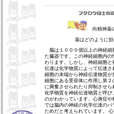
向精神薬
薬はどのように効
脳は１０００億以上の神経細
た臓器です。この神経細胞内の
わります。しかし、神経細胞と
伝達は化学物質によって伝達さ
細胞の末端から神経伝達物質が
細胞にある受容体に作用し第２
に興奮させられたり抑制させら
化学物質を神経伝達物質と呼び
のがわかっています。心身症や
では脳内の神経の化学伝達のバ
ためだと考えられています。 