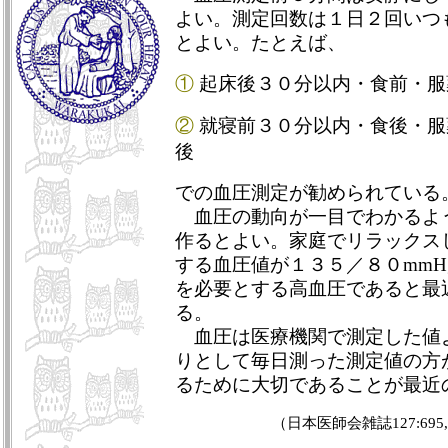
よい。測定回数は１日２回いつ
とよい。たとえば、
①
起床後３０分以内・食前・服
②
就寝前３０分以内・食後・服
後
での血圧測定が勧められている
血圧の動向が一目でわかるよ
作るとよい。家庭でリラックス
する血圧値が１３５／８０mmH
を必要とする高血圧であると最
る。
血圧は医療機関で測定した値
りとして毎日測った測定値の方
るために大切であることが最近
（日本医師会雑誌127:695,