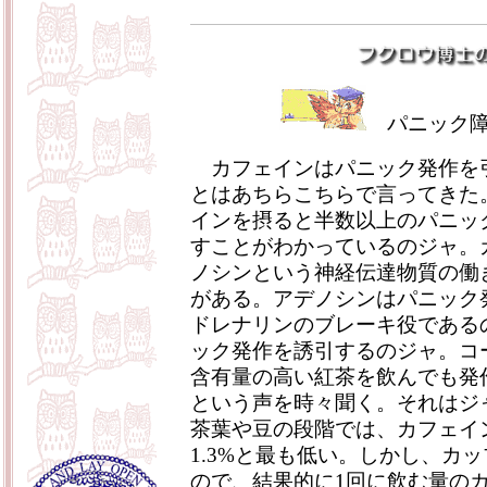
パニック
カフェインはパニック発作を
とはあちらこちらで言ってきた
インを摂ると半数以上のパニッ
すことがわかっているのジャ。
ノシンという神経伝達物質の働
がある。アデノシンはパニック
ドレナリンのブレーキ役である
ック発作を誘引するのジャ。コ
含有量の高い紅茶を飲んでも発
という声を時々聞く。それはジ
茶葉や豆の段階では、カフェイ
1.3%と最も低い。しかし、カ
ので、結果的に1回に飲む量の