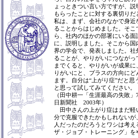
ょっときつい言い方ですが、説
もらったことに対する裏切りだ
私は、まず、会社のなかで身近
ることからはじめました。そこ
ら、社内のほかの部署にいる面
に、説明しました。そこから国
界の学会で、発表しました。社
ることが、やりがいにつながっ
までくると、やりがいが成果に
りがいにと、プラスの方向にど
ます。自分は“上がり症”だと思
と思って試してみてください。
（田中耕一「生涯最高の失敗」
日新聞社 2003年）
田中さんの上がり症はまだ軽
分で克服できたかもしれないが
人だったのだろうとワシは考え
ザ・ジョブ・トレーニング」を