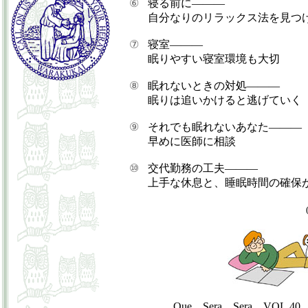
⑥
寝る前に―――
自分なりのリラックス法を見つ
⑦
寝室―――
眠りやすい寝室環境も大切
⑧
眠れないときの対処―――
眠りは追いかけると逃げていく
⑨
それでも眠れないあなた―――
早めに医師に相談
⑩
交代勤務の工夫―――
上手な休息と、睡眠時間の確保
Que Sera Sera VOL.40