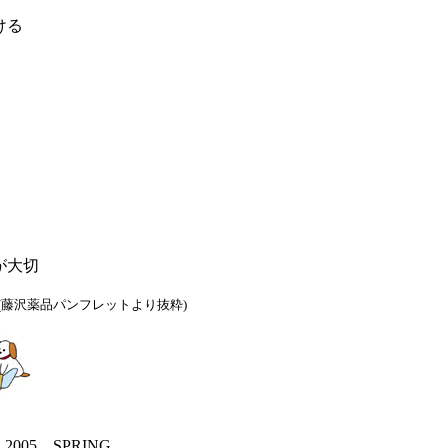
ける
が大切
(藤沢薬品パンフレットより抜粋)
 2005 SPRING