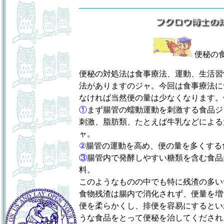
便秘の
便秘の対処法は食事療法、運動、生活習
法がありますのジャ。今回は食事療法に
なければ当然便の量は少なくなります。
①
まず腸管の蠕動運動を刺激する食品ジ
刺激、脂肪類、たとえば牛乳などによる
ャ。
②
腸管の運動を高め、便の量を多くする
③
腸管内で発酵しやすい糖類を含む食品
料。
このようなものの中でも特に残渣の多い
食物残渣は腸内で消化されず、便量を増
便を柔らかくし、排便を容易にするとい
うな食品をとって便秘を治してくだされ