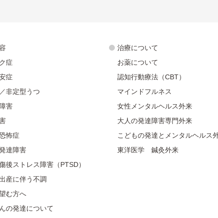
容
治療について
ク症
お薬について
安症
認知行動療法（CBT）
／非定型うつ
マインドフルネス
障害
女性メンタルヘルス外来
害
大人の発達障害専門外来
恐怖症
こどもの発達とメンタルヘルス
発達障害
東洋医学 鍼灸外来
傷後ストレス障害（PTSD）
出産に伴う不調
望む方へ
んの発達について