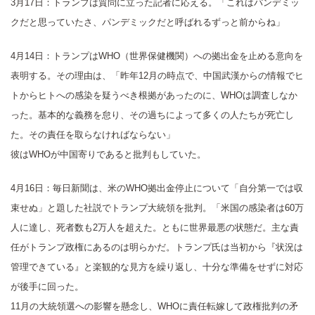
3月17日：トランプは質問に立った記者に応える。「これはパンデミッ
クだと思っていたさ、パンデミックだと呼ばれるずっと前からね」
4月14日：トランプはWHO（世界保健機関）への拠出金を止める意向を
表明する。その理由は、「昨年12月の時点で、中国武漢からの情報でヒ
トからヒトへの感染を疑うべき根拠があったのに、WHOは調査しなか
った。基本的な義務を怠り、その過ちによって多くの人たちが死亡し
た。その責任を取らなければならない」
彼はWHOが中国寄りであると批判もしていた。
4月16日：毎日新聞は、米のWHO拠出金停止について「自分第一では収
束せぬ」と題した社説でトランプ大統領を批判。「米国の感染者は60万
人に達し、死者数も2万人を超えた。ともに世界最悪の状態だ。主な責
任がトランプ政権にあるのは明らかだ。トランプ氏は当初から『状況は
管理できている』と楽観的な見方を繰り返し、十分な準備をせずに対応
が後手に回った。
11月の大統領選への影響を懸念し、WHOに責任転嫁して政権批判の矛