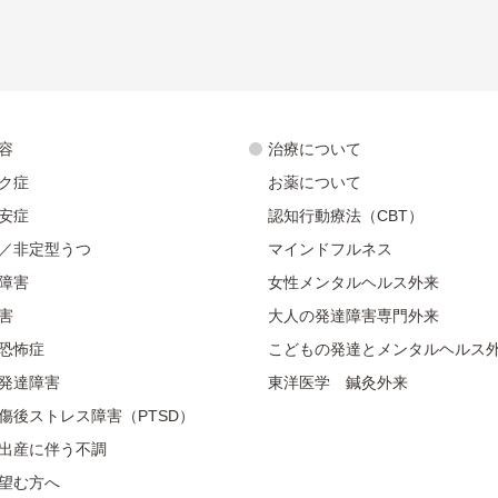
容
治療について
ク症
お薬について
安症
認知行動療法（CBT）
／非定型うつ
マインドフルネス
障害
女性メンタルヘルス外来
害
大人の発達障害専門外来
恐怖症
こどもの発達とメンタルヘルス
発達障害
東洋医学 鍼灸外来
傷後ストレス障害（PTSD）
出産に伴う不調
望む方へ