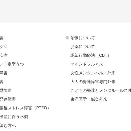
容
治療について
ク症
お薬について
安症
認知行動療法（CBT）
／非定型うつ
マインドフルネス
障害
女性メンタルヘルス外来
害
大人の発達障害専門外来
恐怖症
こどもの発達とメンタルヘルス
発達障害
東洋医学 鍼灸外来
傷後ストレス障害（PTSD）
出産に伴う不調
望む方へ