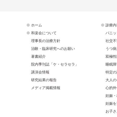
ホーム
診療内
和楽会について
パニッ
理事長の治療方針
社交不
治験・臨床研究へのお願い
うつ病
著書紹介
双極性
院内季刊誌「ケ・セラセラ」
睡眠障
講演会情報
特定の
研究結果の報告
大人の
メディア掲載情報
心的外
妊娠・
妊娠を
お子さ