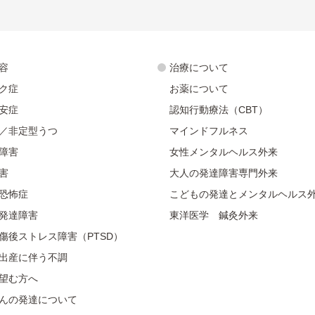
容
治療について
ク症
お薬について
安症
認知行動療法（CBT）
／非定型うつ
マインドフルネス
障害
女性メンタルヘルス外来
害
大人の発達障害専門外来
恐怖症
こどもの発達とメンタルヘルス
発達障害
東洋医学 鍼灸外来
傷後ストレス障害（PTSD）
出産に伴う不調
望む方へ
んの発達について