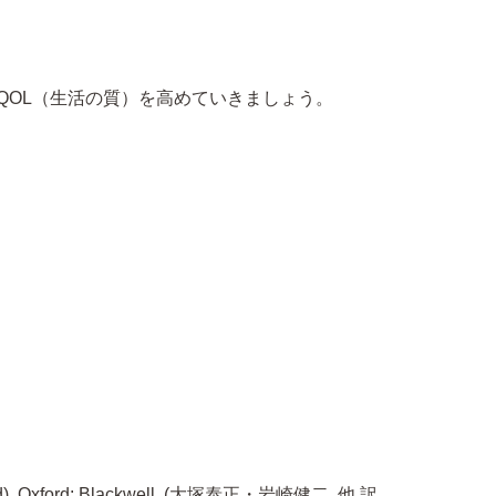
QOL（生活の質）を高めていきましょう。
). Oxford: Blackwell. (大塚泰正・岩崎健二. 他 訳