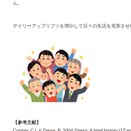
ん。
デイリーアップリフツを増やして日々の生活を充実させ
【参考文献】
st
Cooper, C.L & Dewe, P. 2004 Stress; A brief history (1
ed