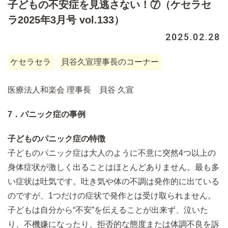
子どもの不安症を見逃さない！⑦（ケセラセ
ラ2025年3月号 vol.133）
2025.02.28
ケセラセラ
貝谷久宣理事長のコーナー
医療法人和楽会 理事長 貝谷 久宣
7．パニック症の事例
子どものパニック症の特徴
子どものパニック症は大人のように不意に突然4つ以上の
身体症状が激しく出ることはほとんどありません。最も多
い症状は吐気です。吐き気や体の不調は発作的に出ている
のですが、1つだけの症状で発作とは受け取られません。
子どもは自分から“不安”を伝えることが出来ず、泣いた
り、不機嫌になったり、拒否的な態度または体調不良を訴