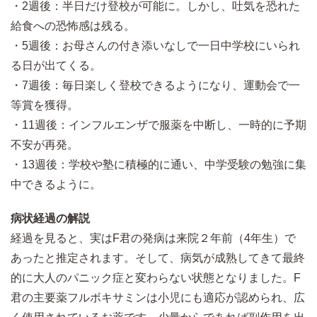
・2週後：半日だけ登校が可能に。しかし、吐気を恐れた
給食への恐怖感は残る。
・5週後：お母さんの付き添いなしで一日中学校にいられ
る日が出てくる。
・7週後：毎日楽しく登校できるようになり、運動会で一
等賞を獲得。
・11週後：インフルエンザで服薬を中断し、一時的に予期
不安が再発。
・13週後：学校や塾に積極的に通い、中学受験の勉強に集
中できるように。
病状経過の解説
経過を見ると、実はF君の発病は来院２年前（4年生）で
あったと推定されます。そして、病気が成熟してきて最終
的に大人のパニック症と変わらない状態となりました。F
君の主要薬フルボキサミンは小児にも適応が認められ、広