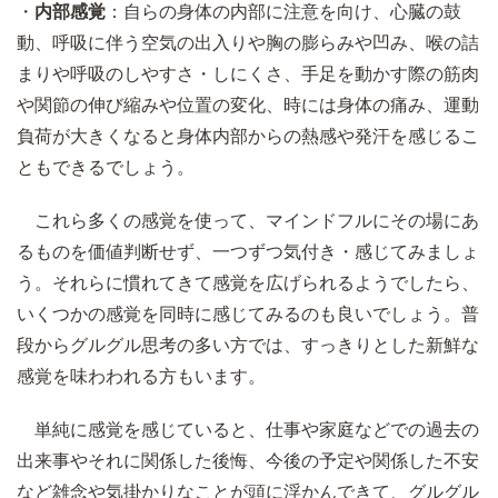
・
内部感覚
：自らの身体の内部に注意を向け、心臓の鼓
動、呼吸に伴う空気の出入りや胸の膨らみや凹み、喉の詰
まりや呼吸のしやすさ・しにくさ、手足を動かす際の筋肉
や関節の伸び縮みや位置の変化、時には身体の痛み、運動
負荷が大きくなると身体内部からの熱感や発汗を感じるこ
ともできるでしょう。
これら多くの感覚を使って、マインドフルにその場にあ
るものを価値判断せず、一つずつ気付き・感じてみましょ
う。それらに慣れてきて感覚を広げられるようでしたら、
いくつかの感覚を同時に感じてみるのも良いでしょう。普
段からグルグル思考の多い方では、すっきりとした新鮮な
感覚を味わわれる方もいます。
単純に感覚を感じていると、仕事や家庭などでの過去の
出来事やそれに関係した後悔、今後の予定や関係した不安
など雑念や気掛かりなことが頭に浮かんできて、グルグル