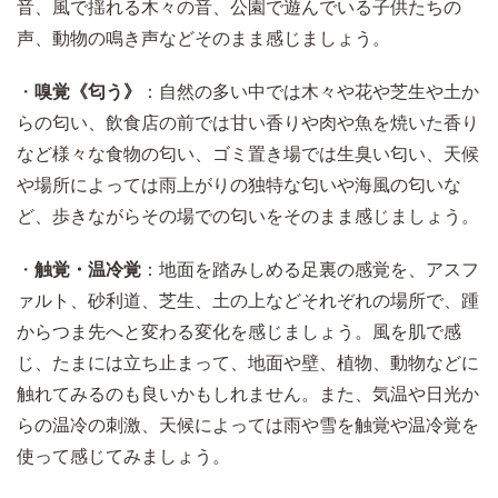
音、風で揺れる木々の音、公園で遊んでいる子供たちの
声、動物の鳴き声などそのまま感じましょう。
・
嗅覚《匂う》
：自然の多い中では木々や花や芝生や土か
らの匂い、飲食店の前では甘い香りや肉や魚を焼いた香り
など様々な食物の匂い、ゴミ置き場では生臭い匂い、天候
や場所によっては雨上がりの独特な匂いや海風の匂いな
ど、歩きながらその場での匂いをそのまま感じましょう。
・
触覚・温冷覚
：地面を踏みしめる足裏の感覚を、アスフ
ァルト、砂利道、芝生、土の上などそれぞれの場所で、踵
からつま先へと変わる変化を感じましょう。風を肌で感
じ、たまには立ち止まって、地面や壁、植物、動物などに
触れてみるのも良いかもしれません。また、気温や日光か
らの温冷の刺激、天候によっては雨や雪を触覚や温冷覚を
使って感じてみましょう。